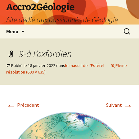
Accro2Géologie
Site dédié aux passionnés de Géologie
Aller
Recherc
Menu
au
contenu
9-à l’oxfordien
Publié le
18 janvier 2022
dans
le massif de l’Estérel
Pleine
résolution (600 × 635)
←
→
Précédent
Suivant