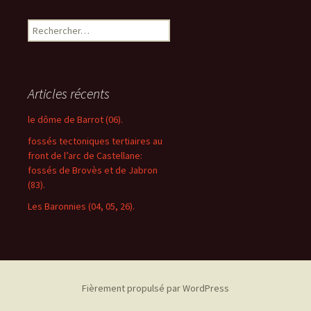
R
e
c
h
e
Articles récents
r
c
le dôme de Barrot (06).
h
fossés tectoniques tertiaires au
e
front de l’arc de Castellane:
r
fossés de Brovès et de Jabron
(83).
:
Les Baronnies (04, 05, 26).
Fièrement propulsé par WordPress