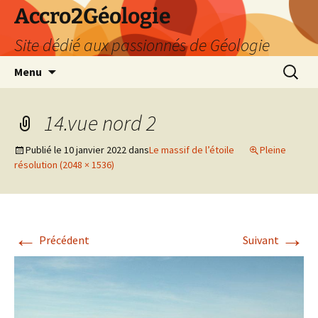
Accro2Géologie
Site dédié aux passionnés de Géologie
Aller
Recherc
Menu
au
contenu
14.vue nord 2
Publié le
10 janvier 2022
dans
Le massif de l’étoile
Pleine
résolution (2048 × 1536)
←
→
Précédent
Suivant