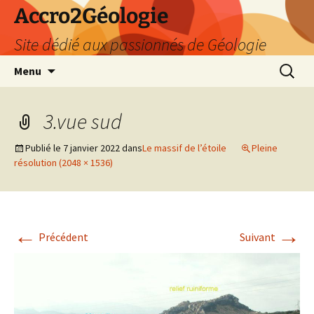
Accro2Géologie
Site dédié aux passionnés de Géologie
Aller
Recherc
Menu
au
contenu
3.vue sud
Publié le
7 janvier 2022
dans
Le massif de l’étoile
Pleine
résolution (2048 × 1536)
←
→
Précédent
Suivant