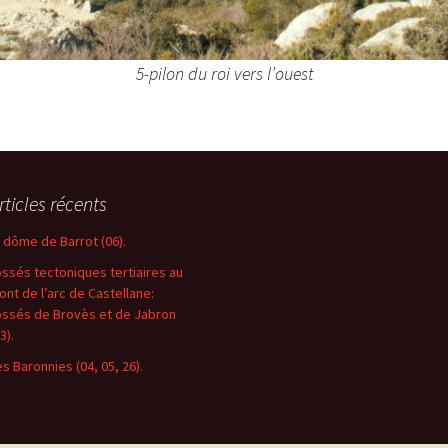
5-pilon du roi vers l’ouest
rticles récents
e dôme de Barrot (06).
ossés tectoniques tertiaires au
ront de l’arc de Castellane:
ossés de Brovès et de Jabron
3).
es Baronnies (04, 05, 26).