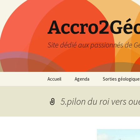
Accro2Géo
Site dédié aux passionnés de G
Aller
Accueil
Agenda
Sorties géologique
au
contenu
Effectué
5.pilon du roi vers ou
Prévisions
Février 2026
Mars 2026