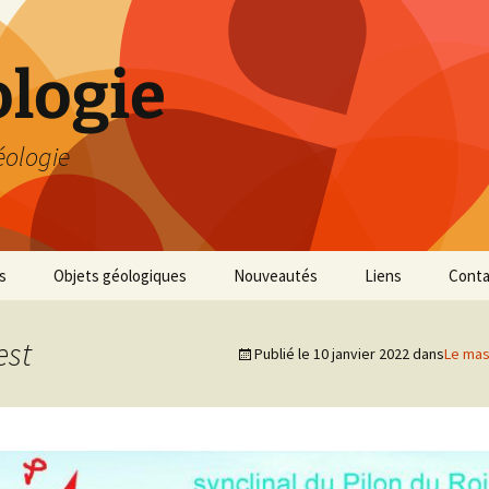
logie
éologie
s
Objets géologiques
Nouveautés
Liens
Conta
est
Publié le
10 janvier 2022
dans
Le mass