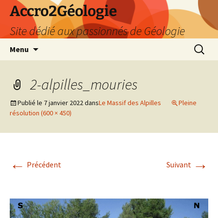
Accro2Géologie
Site dédié aux passionnés de Géologie
Aller
Recherc
Menu
au
contenu
2-alpilles_mouries
Publié le
7 janvier 2022
dans
Le Massif des Alpilles
Pleine
résolution (600 × 450)
←
→
Précédent
Suivant