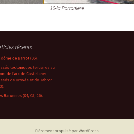
10-la Portanière
rticles récents
e dôme de Barrot (06).
ossés tectoniques tertiaires au
ront de l’arc de Castellane:
ossés de Brovès et de Jabron
3).
es Baronnies (04, 05, 26).
Fièrement propulsé par WordPress