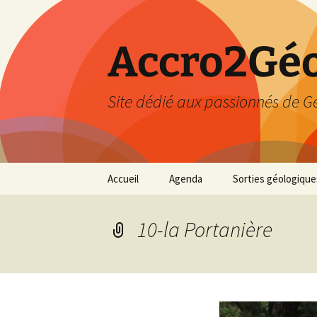
Accro2Géo
Site dédié aux passionnés de G
Aller
Accueil
Agenda
Sorties géologique
au
contenu
Effectué
10-la Portanière
Prévisions
Février 2026
Mars 2026