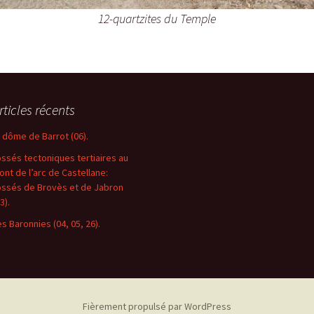
12-quartzites du Temple
rticles récents
e dôme de Barrot (06).
ossés tectoniques tertiaires au
ront de l’arc de Castellane:
ossés de Brovès et de Jabron
3).
es Baronnies (04, 05, 26).
Fièrement propulsé par WordPress