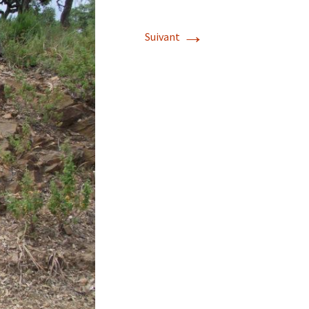
→
Suivant