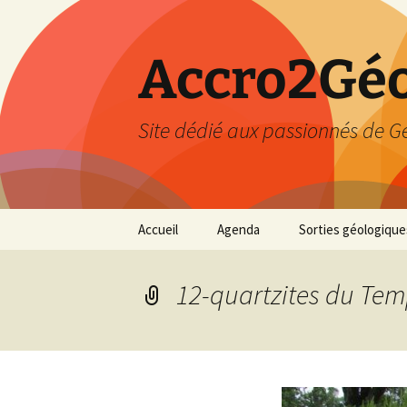
Accro2Géo
Site dédié aux passionnés de G
Aller
Accueil
Agenda
Sorties géologique
au
contenu
Effectué
12-quartzites du Tem
Prévisions
Février 2026
Mars 2026