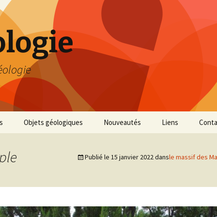
logie
éologie
s
Objets géologiques
Nouveautés
Liens
Conta
ple
Publié le
15 janvier 2022
dans
le massif des Mau