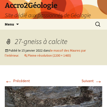
Accro2Géologie
Site dédié aux passionnés de Géologie
Aller
Recherc
Menu
au
contenu
27-gneiss à calcite
Publié le
15 janvier 2022
dans
le massif des Maures par
l’intérieur.
Pleine résolution (2200 × 1465)
←
→
Précédent
Suivant