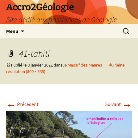
Accro2Géologie
Site dédié aux passionnés de Géologie
Aller
Recherc
Menu
au
contenu
41-tahiti
Publié le
9 janvier 2022
dans
Le Massif des Maures
Pleine
résolution (800 × 535)
←
→
Précédent
Suivant