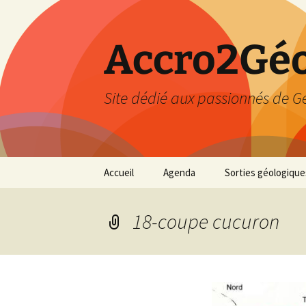
Accro2Géo
Site dédié aux passionnés de G
Aller
Accueil
Agenda
Sorties géologique
au
contenu
Effectué
18-coupe cucuron
Prévisions
Février 2026
Mars 2026