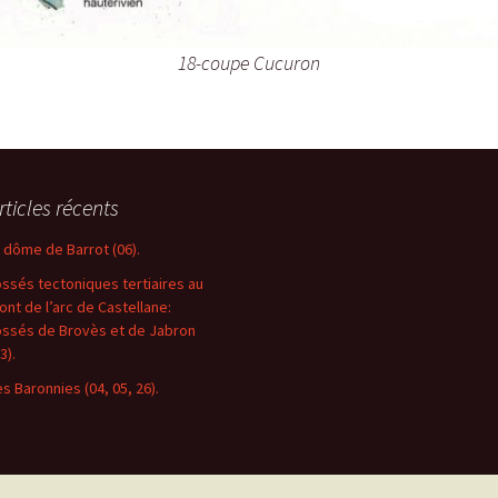
18-coupe Cucuron
rticles récents
e dôme de Barrot (06).
ossés tectoniques tertiaires au
ront de l’arc de Castellane:
ossés de Brovès et de Jabron
3).
es Baronnies (04, 05, 26).