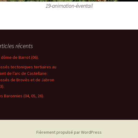
19-animation-éventail
rticles récents
e dôme de Barrot (06).
ossés tectoniques tertiaires au
ront de l’arc de Castellane:
ossés de Brovès et de Jabron
3).
es Baronnies (04, 05, 26).
Fièrement propulsé par WordPress