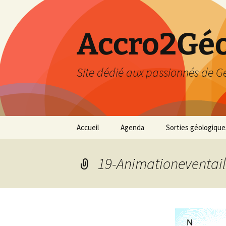
Accro2Géo
Site dédié aux passionnés de G
Aller
Accueil
Agenda
Sorties géologique
au
contenu
Effectué
19-Animationeventail
Prévisions
Février 2026
Mars 2026