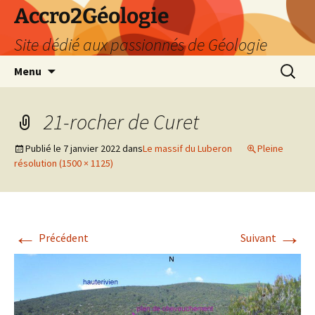
Accro2Géologie
Site dédié aux passionnés de Géologie
Aller
Recherc
Menu
au
contenu
21-rocher de Curet
Publié le
7 janvier 2022
dans
Le massif du Luberon
Pleine
résolution (1500 × 1125)
←
→
Précédent
Suivant