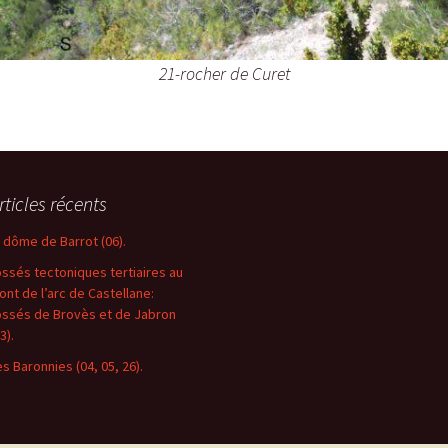
21-rocher de Curet
rticles récents
e dôme de Barrot (06).
ossés tectoniques tertiaires au
ront de l’arc de Castellane:
ossés de Brovès et de Jabron
3).
es Baronnies (04, 05, 26).