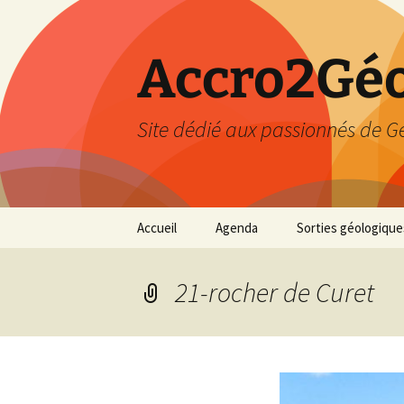
Accro2Géo
Site dédié aux passionnés de G
Aller
Accueil
Agenda
Sorties géologique
au
contenu
Effectué
21-rocher de Curet
Prévisions
Février 2026
Mars 2026