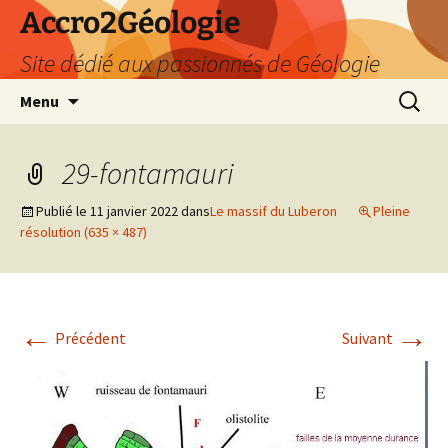
Accro2Géologie
Site dédié aux passionnés de Géologie
Aller
Recherc
Menu
au
contenu
29-fontamauri
Publié le
11 janvier 2022
dans
Le massif du Luberon
Pleine
résolution (635 × 487)
←
→
Précédent
Suivant