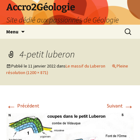
Accro2Géologie
Site dédié aux passionnés de Géologie
Aller
Recherc
Menu
au
contenu
4-petit luberon
Publié le
11 janvier 2022
dans
Le massif du Luberon
Pleine
résolution (1200 × 871)
←
→
Précédent
Suivant