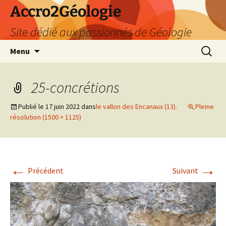
Accro2Géologie
Site dédié aux passionnés de Géologie
Aller
Recherc
Menu
au
contenu
25-concrétions
Publié le
17 juin 2022
dans
le vallon des Encanaux (13).
Pleine
résolution (1500 × 1125)
←
→
Précédent
Suivant