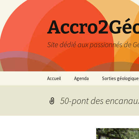
Accro2Géo
Site dédié aux passionnés de G
Aller
Accueil
Agenda
Sorties géologique
au
contenu
Effectué
50-pont des encanau
Prévisions
Février 2026
Mars 2026