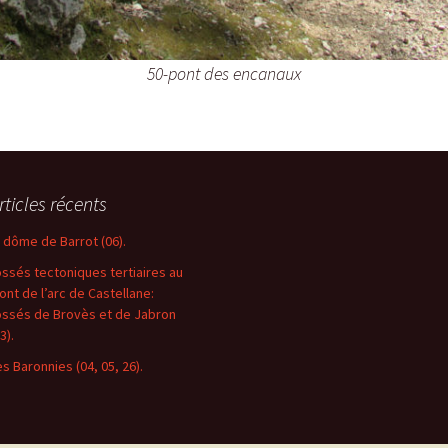
50-pont des encanaux
rticles récents
e dôme de Barrot (06).
ossés tectoniques tertiaires au
ront de l’arc de Castellane:
ossés de Brovès et de Jabron
3).
es Baronnies (04, 05, 26).