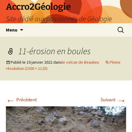
Accro2Géologie
Site dédié aux passionnés de Géologie
Aller
Recherc
Menu
au
contenu
11-érosion en boules
Publié le
10 janvier 2022
dans
le volcan de Beaulieu
Pleine
résolution (1500 × 1125)
←
→
Précédent
Suivant