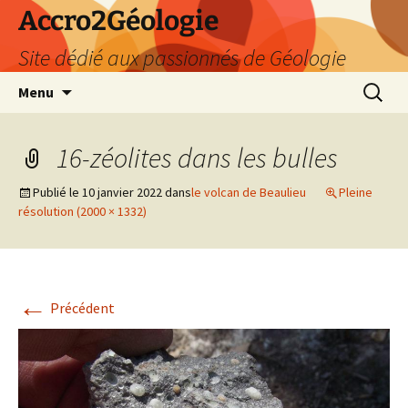
Accro2Géologie
Site dédié aux passionnés de Géologie
Aller
Recherc
Menu
au
contenu
16-zéolites dans les bulles
Publié le
10 janvier 2022
dans
le volcan de Beaulieu
Pleine
résolution (2000 × 1332)
←
Précédent