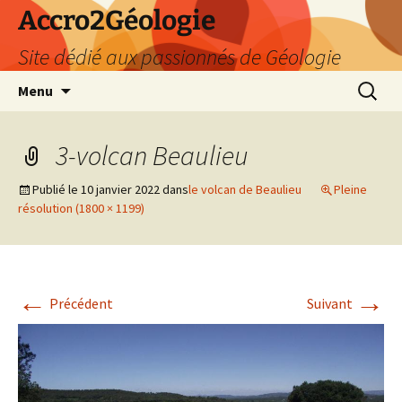
Accro2Géologie
Site dédié aux passionnés de Géologie
Aller
Recherc
Menu
au
contenu
3-volcan Beaulieu
Publié le
10 janvier 2022
dans
le volcan de Beaulieu
Pleine
résolution (1800 × 1199)
←
→
Précédent
Suivant