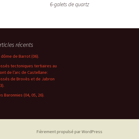
6-galets de quartz
rticles récents
e dôme de Barrot (06).
ossés tectoniques tertiaires au
ront de l’arc de Castellane:
ossés de Brovès et de Jabron
3).
es Baronnies (04, 05, 26).
Fièrement propulsé par WordPress