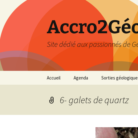
Accro2Géo
Site dédié aux passionnés de G
Aller
Accueil
Agenda
Sorties géologique
au
contenu
Effectué
6- galets de quartz
Prévisions
Février 2026
Mars 2026