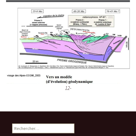
12-
R
e