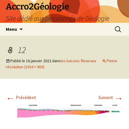
Accro2Géologie
Site dédié aux passionnés de Géologie
Aller
Recherc
Menu
au
contenu
12
Publié le
16 janvier 2022
dans
les bassins flexuraux
Pleine
résolution (1016 × 903)
←
→
Précédent
Suivant