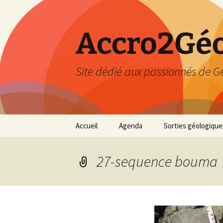
Accro2Géo
Site dédié aux passionnés de G
Aller
Accueil
Agenda
Sorties géologique
au
contenu
Effectué
27-sequence bouma
Prévisions
Février 2026
Mars 2026