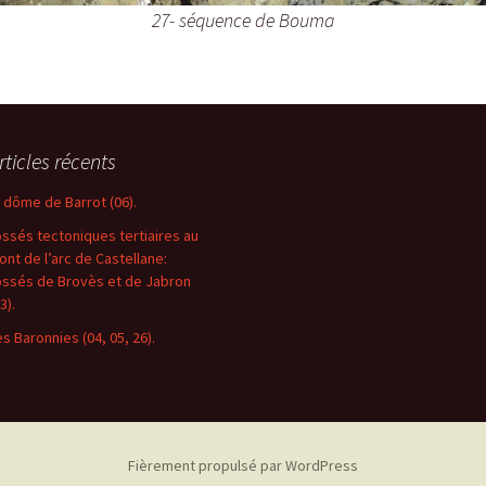
27- séquence de Bouma
rticles récents
e dôme de Barrot (06).
ossés tectoniques tertiaires au
ront de l’arc de Castellane:
ossés de Brovès et de Jabron
3).
es Baronnies (04, 05, 26).
Fièrement propulsé par WordPress