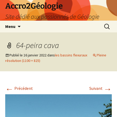
Accro2Géologie
Site dédié aux passionnés de Géologie
Aller
Recherc
Menu
au
contenu
64-peira cava
Publié le
16 janvier 2022
dans
les bassins flexuraux
Pleine
résolution (1100 × 825)
←
→
Précédent
Suivant