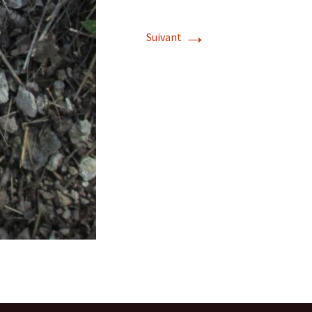
→
Suivant