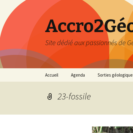
Accro2Géo
Site dédié aux passionnés de G
Aller
Accueil
Agenda
Sorties géologique
au
contenu
Effectué
23-fossile
Prévisions
Février 2026
Mars 2026