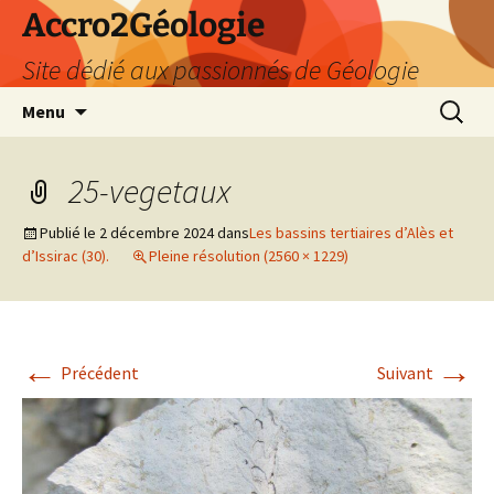
Accro2Géologie
Site dédié aux passionnés de Géologie
Aller
Recherc
Menu
au
contenu
25-vegetaux
Publié le
2 décembre 2024
dans
Les bassins tertiaires d’Alès et
d’Issirac (30).
Pleine résolution (2560 × 1229)
←
→
Précédent
Suivant