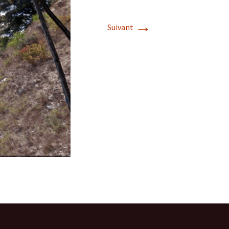
→
Suivant