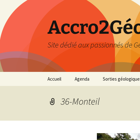
Accro2Géo
Site dédié aux passionnés de G
Aller
Accueil
Agenda
Sorties géologique
au
contenu
Effectué
36-Monteil
Prévisions
Février 2026
Mars 2026