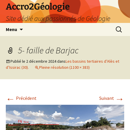
Accro2Géologie
Site dédié aux passionnés de Géologie
Aller
Recherc
Menu
au
contenu
5- faille de Barjac
Publié le
2 décembre 2024
dans
Les bassins tertiaires d’Alès et
d’Issirac (30).
Pleine résolution (1100 × 383)
←
→
Précédent
Suivant