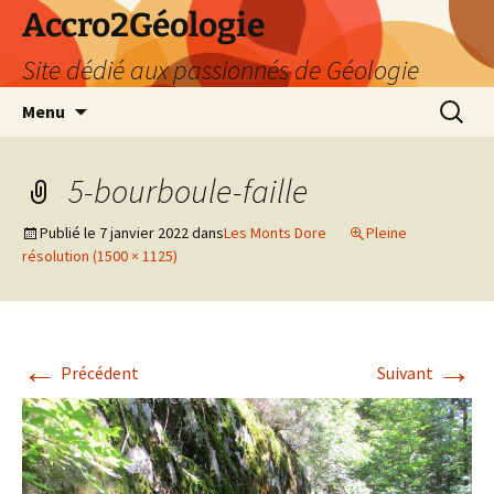
Accro2Géologie
Site dédié aux passionnés de Géologie
Aller
Recherc
Menu
au
contenu
5-bourboule-faille
Publié le
7 janvier 2022
dans
Les Monts Dore
Pleine
résolution (1500 × 1125)
←
→
Précédent
Suivant