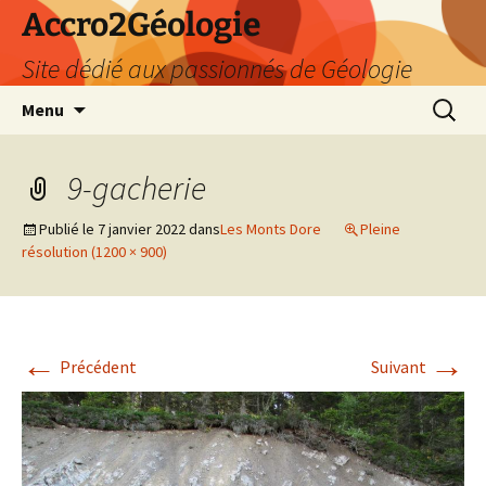
Accro2Géologie
Site dédié aux passionnés de Géologie
Aller
Recherc
Menu
au
contenu
9-gacherie
Publié le
7 janvier 2022
dans
Les Monts Dore
Pleine
résolution (1200 × 900)
←
→
Précédent
Suivant