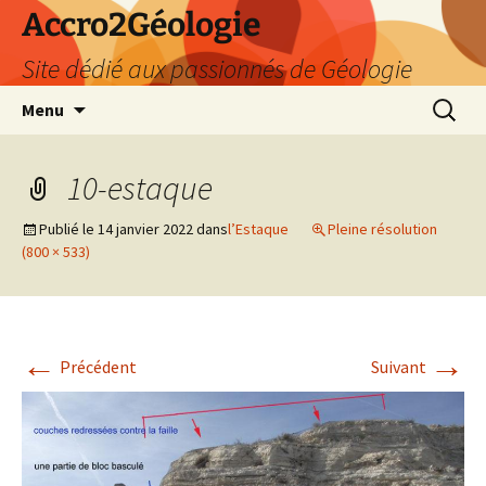
Accro2Géologie
Site dédié aux passionnés de Géologie
Aller
Recherc
Menu
au
contenu
10-estaque
Publié le
14 janvier 2022
dans
l’Estaque
Pleine résolution
(800 × 533)
←
→
Précédent
Suivant