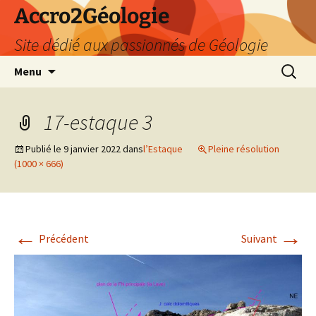
Accro2Géologie
Site dédié aux passionnés de Géologie
Aller
Recherc
Menu
au
contenu
17-estaque 3
Publié le
9 janvier 2022
dans
l’Estaque
Pleine résolution
(1000 × 666)
←
→
Précédent
Suivant