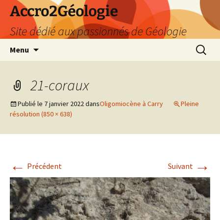
Accro2Géologie
Site dédié aux passionnés de Géologie
Aller
Recherc
Menu
au
contenu
21-coraux
Publié le
7 janvier 2022
dans
Oligomiocène à Carry
Pleine
résolution (850 × 638)
←
→
Précédent
Suivant