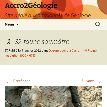
Accro2Géologie
Site dédié aux passionnés de Géologie
Aller
Recherc
Menu
au
contenu
32-faune saumâtre
Publié le
7 janvier 2022
dans
Oligomiocène à Carry
Pleine
résolution (900 × 675)
←
→
Précédent
Suivant