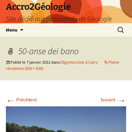
Accro2Géologie
Site dédié aux passionnés de Géologie
Aller
Recherc
Menu
au
contenu
50-anse dei bano
Publié le
7 janvier 2022
dans
Oligomiocène à Carry
Pleine
résolution (850 × 638)
←
→
Précédent
Suivant