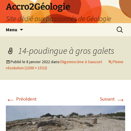
Accro2Géologie
Site dédié aux passionnés de Géologie
Aller
Recherc
Menu
au
contenu
14-poudingue à gros galets
Publié le
8 janvier 2022
dans
Oligomiocène à Sausset
Pleine
résolution (2300 × 1532)
←
→
Précédent
Suivant