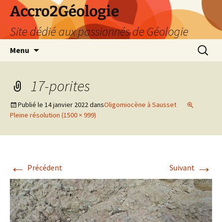
Accro2Géologie
Site dédié aux passionnés de Géologie
Aller
Recherc
Menu
au
contenu
17-porites
Publié le
14 janvier 2022
dans
Oligomiocène à Sausset
Pleine résolution (1500 × 999)
←
→
Précédent
Suivant