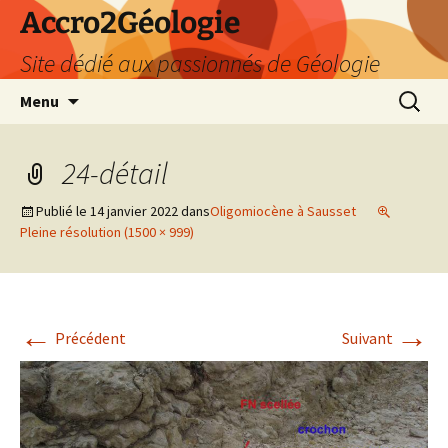
Accro2Géologie
Site dédié aux passionnés de Géologie
Aller
Recherc
Menu
au
contenu
24-détail
Publié le
14 janvier 2022
dans
Oligomiocène à Sausset
Pleine résolution (1500 × 999)
←
→
Précédent
Suivant