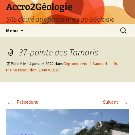
Accro2Géologie
Site dédié aux passionnés de Géologie
Aller
Recherc
Menu
au
contenu
37-pointe des Tamaris
Publié le
14 janvier 2022
dans
Oligomiocène à Sausset
Pleine résolution (2048 × 1536)
←
→
Précédent
Suivant