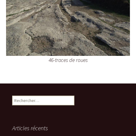
46-traces de roues
R
e
c
h
e
Articles récents
r