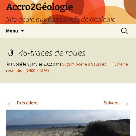
Accro2Géologie
Site dédié aux passionnés de Géologie
Aller
Recherc
Menu
au
contenu
46-traces de roues
Publié le
8 janvier 2022
dans
Oligomiocène à Sausset
Pleine
résolution (2400 × 1598)
←
→
Précédent
Suivant