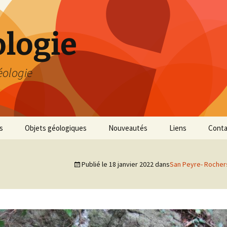
logie
éologie
s
Objets géologiques
Nouveautés
Liens
Conta
Publié le
18 janvier 2022
dans
San Peyre- Rocher