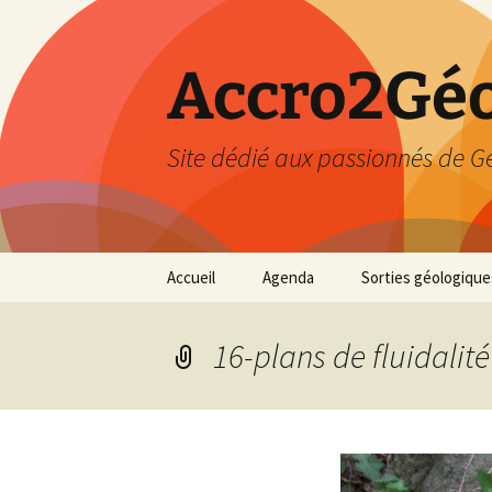
Accro2Géo
Site dédié aux passionnés de G
Aller
Accueil
Agenda
Sorties géologique
au
contenu
Effectué
16-plans de fluidalité
Prévisions
Février 2026
Mars 2026