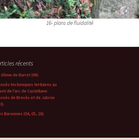
16- plans de fluidalité
rticles récents
e dôme de Barrot (06).
ossés tectoniques tertiaires au
ront de l’arc de Castellane:
ossés de Brovès et de Jabron
3).
es Baronnies (04, 05, 26).