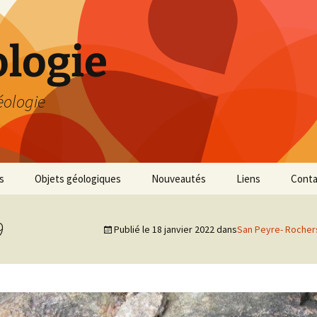
logie
éologie
s
Objets géologiques
Nouveautés
Liens
Conta
9
Publié le
18 janvier 2022
dans
San Peyre- Rocher