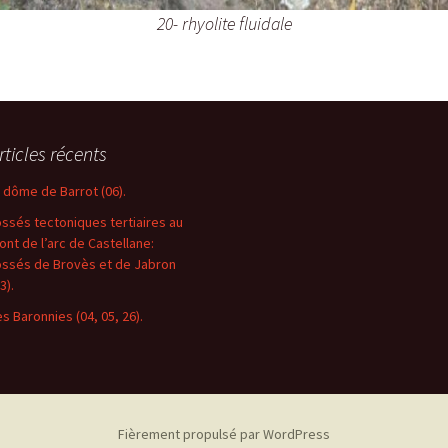
20- rhyolite fluidale
rticles récents
e dôme de Barrot (06).
ossés tectoniques tertiaires au
ront de l’arc de Castellane:
ossés de Brovès et de Jabron
3).
es Baronnies (04, 05, 26).
Fièrement propulsé par WordPress