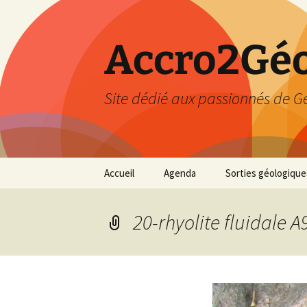
Accro2Géo
Site dédié aux passionnés de G
Aller
Accueil
Agenda
Sorties géologique
au
contenu
Effectué
20-rhyolite fluidale A
Prévisions
Février 2026
Mars 2026