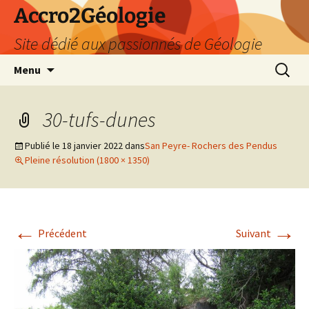
Accro2Géologie
Site dédié aux passionnés de Géologie
Aller
Recherc
Menu
au
contenu
30-tufs-dunes
Publié le
18 janvier 2022
dans
San Peyre- Rochers des Pendus
Pleine résolution (1800 × 1350)
←
→
Précédent
Suivant