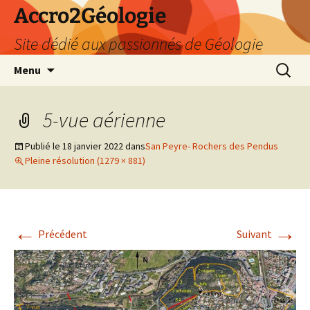
Accro2Géologie
Site dédié aux passionnés de Géologie
Aller
Recherc
Menu
au
contenu
5-vue aérienne
Publié le
18 janvier 2022
dans
San Peyre- Rochers des Pendus
Pleine résolution (1279 × 881)
←
→
Précédent
Suivant