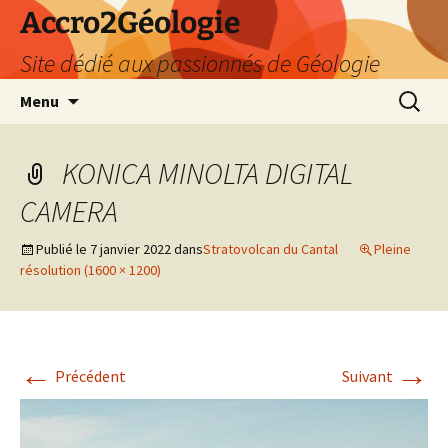
Accro2Géologie
Site dédié aux passionnés de Géologie
Aller
Recherc
Menu
au
contenu
KONICA MINOLTA DIGITAL
CAMERA
Publié le
7 janvier 2022
dans
Stratovolcan du Cantal
Pleine
résolution (1600 × 1200)
←
→
Précédent
Suivant