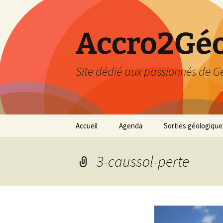
Accro2Géo
Site dédié aux passionnés de G
Aller
Accueil
Agenda
Sorties géologique
au
contenu
Effectué
3-caussol-perte
Prévisions
Février 2026
Mars 2026