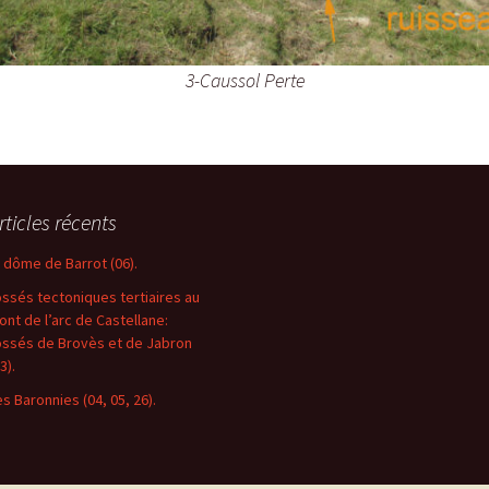
3-Caussol Perte
rticles récents
e dôme de Barrot (06).
ossés tectoniques tertiaires au
ront de l’arc de Castellane:
ossés de Brovès et de Jabron
3).
es Baronnies (04, 05, 26).