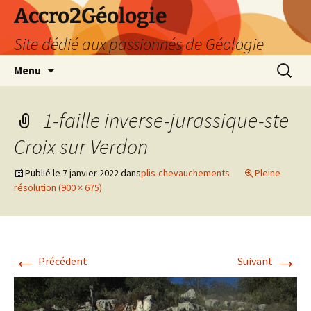
Accro2Géologie
Site dédié aux passionnés de Géologie
Aller
Recherc
Menu
au
contenu
1-faille inverse-jurassique-ste
Croix sur Verdon
Publié le
7 janvier 2022
dans
plis-chevauchements
Pleine
résolution (900 × 675)
←
→
Précédent
Suivant