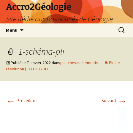
Accro2Géologie
Site dédié aux passionnés de Géologie
Aller
Recherc
Menu
au
contenu
1-schéma-pli
Publié le
7 janvier 2022
dans
plis-chevauchements
Pleine
résolution (1771 × 1201)
←
→
Précédent
Suivant