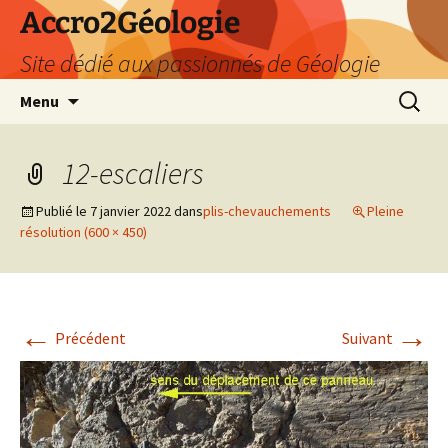
Accro2Géologie
Site dédié aux passionnés de Géologie
Aller
Recherc
Menu
au
contenu
12-escaliers
Publié le
7 janvier 2022
dans
plis-chevauchements
Pleine
résolution (600 × 450)
←
→
Précédent
Suivant