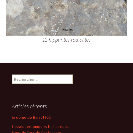
12-hippurites-radiolites
R
e
c
h
e
Articles récents
r
c
le dôme de Barrot (06).
h
fossés tectoniques tertiaires au
e
front de l’arc de Castellane: