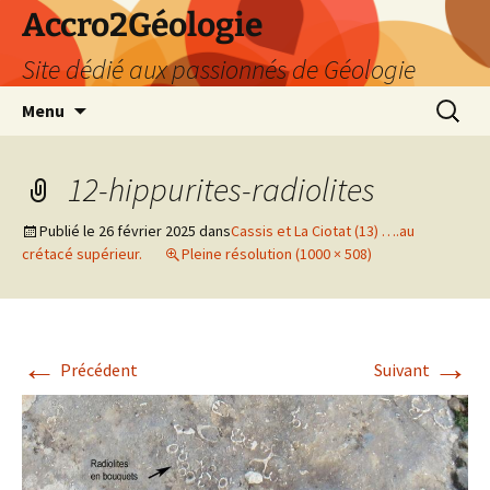
Accro2Géologie
Site dédié aux passionnés de Géologie
Aller
Recherc
Menu
au
contenu
12-hippurites-radiolites
Publié le
26 février 2025
dans
Cassis et La Ciotat (13) ….au
crétacé supérieur.
Pleine résolution (1000 × 508)
←
→
Précédent
Suivant